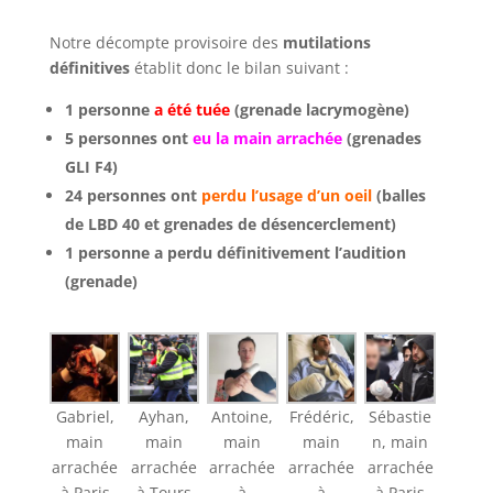
Notre décompte provisoire des
mutilations
définitives
établit donc le bilan suivant :
1 personne
a été tuée
(grenade lacrymogène)
5 personnes ont
eu la main arrachée
(grenades
GLI F4)
24 personnes ont
perdu l’usage d’un oeil
(balles
de LBD 40 et grenades de désencerclement)
1 personne a perdu définitivement l’audition
(grenade)
Gabriel,
Ayhan,
Antoine,
Frédéric,
Sébastie
main
main
main
main
n, main
arrachée
arrachée
arrachée
arrachée
arrachée
à Paris
à Tours
à
à
à Paris