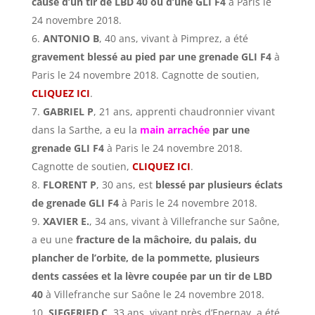
cause d’un tir de LBD 40
ou d’une GLI F4
à Paris le
24 novembre 2018.
ANTONIO B
, 40 ans, vivant à Pimprez, a été
gravement blessé au pied par une grenade GLI F4
à
Paris le 24 novembre 2018. Cagnotte de soutien,
CLIQUEZ ICI
.
GABRIEL P
, 21 ans, apprenti chaudronnier vivant
dans la Sarthe, a eu la
main arrachée
par une
grenade GLI F4
à Paris le 24 novembre 2018.
Cagnotte de soutien,
CLIQUEZ ICI
.
FLORENT P
, 30 ans, est
blessé par plusieurs éclats
de grenade GLI F4
à Paris le 24 novembre 2018.
XAVIER E.
, 34 ans, vivant à Villefranche sur Saône,
a eu une
fracture de la mâchoire, du palais, du
plancher de l’orbite, de la pommette, plusieurs
dents cassées et la lèvre coupée par un tir de LBD
40
à Villefranche sur Saône le 24 novembre 2018.
SIEGFRIED C
, 33 ans, vivant près d’Epernay, a été