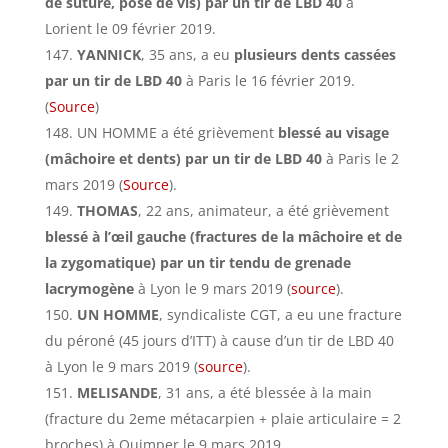
de suture, pose de vis) par un tir de LBD 40
à
Lorient le 09 février 2019.
YANNICK
, 35 ans, a eu
plusieurs dents cassées
par un tir de LBD 40
à Paris le 16 février 2019.
(
Source
)
UN HOMME a été grièvement
blessé au visage
(mâchoire et dents) par un tir de LBD 40
à Paris le 2
mars 2019 (
Source
).
THOMAS
, 22 ans, animateur, a été grièvement
blessé à l’œil gauche (fractures de la mâchoire et de
la zygomatique) par un tir tendu de grenade
lacrymogène
à Lyon le 9 mars 2019 (
source
).
UN HOMME
, syndicaliste CGT, a eu une fracture
du péroné (45 jours d’ITT) à cause d’un tir de LBD 40
à Lyon le 9 mars 2019 (
source
).
MELISANDE
, 31 ans, a été blessée à la main
(fracture du 2eme métacarpien + plaie articulaire = 2
broches) à Quimper le 9 mars 2019.