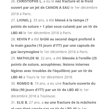
CHRISTOPHE L.
a eu le
nez fracturé et le front
ouvert par un jet de CANON A EAU
le 1er décembre
2018 à Paris.
LIONEL J
, 33 ans, a été
blessé à la tempe (7
points de suture + 1 plan sous-cutané) par un tir de
LBD 40
le 1er décembre 2018 à Paris.
KEVIN P
a été
brûlé au second degré profond à
la main gauche (15 jours d’ITT) par une capsule de
gaz lacrymogène
le 1er décembre 2018 à Paris.
MATHILDE M
, 22 ans, a été
blessée à l’oreille (25
points de suture, acouphènes, lésions internes
légères avec troubles de l’équilibre) par un tir de
LBD 40
à Tours le 1er décembre 2018.
ROMEO B
, 19 ans, a eu une
fracture ouverte du
tibia (90 jours d’ITT) par un tir de LBD 40
le 1er
décembre 2018 à Toulouse.
ELIE B
, 27 ans, a
eu une fracture de la mâchoire
et une dent cassée par un tir de LBD 40
le 1er