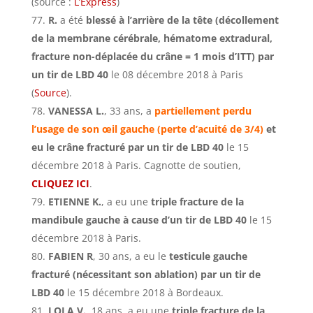
(source :
L’Express
)
R.
a été
blessé à l’arrière de la tête (décollement
de la membrane cérébrale, hématome extradural,
fracture non-déplacée du crâne = 1 mois d’ITT) par
un tir de LBD 40
le 08 décembre 2018 à Paris
(
Source
).
VANESSA L.
, 33 ans, a
partiellement
perdu
l’usage de son œil gauche (perte d’acuité de 3/4)
et
eu
le crâne fracturé par un tir de LBD 40
le 15
décembre 2018 à Paris. Cagnotte de soutien,
CLIQUEZ ICI
.
ETIENNE K.
, a eu une
triple fracture de la
mandibule gauche à cause d’un tir de LBD 40
le 15
décembre 2018 à Paris.
FABIEN R
, 30 ans, a eu le
testicule gauche
fracturé (nécessitant son ablation) par un tir de
LBD 40
le 15 décembre 2018 à Bordeaux.
LOLA V.
, 18 ans, a eu une
triple fracture de la