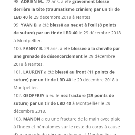
ADRIEN
M.
, 22 ans, a été
gravement blessé
derrière la tête (traumatisme crânien) par un tir de
LBD 40
le 29 décembre 2018 à Nantes.
YVAN B
, a été
blessé au nez et à l’œil (8 points
de suture) par un tir de LBD 40
le 29 décembre 2018
à Montpellier.
FANNY B
, 29 ans, a été
blessée à la cheville par
une grenade de désencerclement
le 29 décembre
2018 à Nantes.
LAURENT
a été
blessé au front (11 points de
suture) par un tir de LBD 40
le 29 décembre 2018 à
Montpellier.
GEOFFREY
a eu le
nez fracturé (29 points de
suture) par un tir de LBD 40
à Montpellier le 29
décembre 2018.
MANON
a eu une fracture de la main avec plaie
à l’index et hématomes sur le reste du corps à cause
d’un grenade de désencerclement à Montpellier le