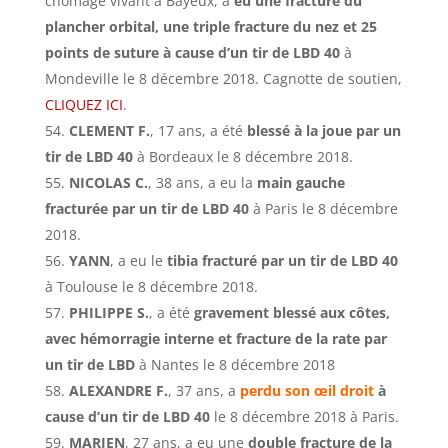
chômage vivant à Bayeux, a
eu une fracture du
plancher orbital, une triple fracture du nez et 25
points de suture à cause d’un tir de LBD 40
à
Mondeville le 8 décembre 2018. Cagnotte de soutien,
CLIQUEZ ICI
.
CLEMENT F.
, 17 ans, a été
blessé à la joue par un
tir de LBD 40
à Bordeaux le 8 décembre 2018.
NICOLAS C.
, 38 ans, a eu la
main gauche
fracturée par un tir de LBD 40
à Paris le 8 décembre
2018.
YANN
, a eu le
tibia fracturé par un tir de LBD 40
à Toulouse le 8 décembre 2018.
PHILIPPE S.
, a été
gravement blessé aux côtes,
avec hémorragie interne et fracture de la rate par
un tir de LBD
à Nantes le 8 décembre 2018
ALEXANDRE F.
, 37 ans, a
perdu son œil droit
à
cause d’un tir de LBD 40
le 8 décembre 2018 à Paris.
MARIEN
, 27 ans, a eu une
double fracture de la