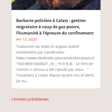
Barbarie policière à Calais : gestion
migratoire à coup de gaz-poivre,
l’humanité à l’épreuve du confinement
Avr 12, 2020
Traduction du texte en anglais publié
initialement par Care4Calais :
https://www.facebook.com/care4calais/posts/3
156538001045802?__tn__=K-R N.B. : Le titre de
l'article ci dessus a été rajouté par nous. "
Travaillant à Calais depuis quatre ans et demi,
j’ai vu...
« Entrées précédentes