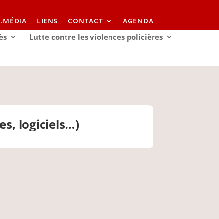
I.MÉDIA
LIENS
CONTACT
AGENDA
ès
Lutte contre les violences policières
s, logiciels…)