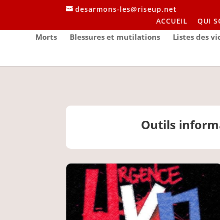
desarmons-les@riseup.net
ACCUEIL
QUI 
Morts
Blessures et mutilations
Listes des v
Outils inform