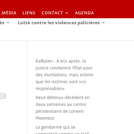
I.MÉDIA
LIENS
CONTACT
AGENDA
ès
Lutte contre les violences policières
Kafkaïen : 8 ans après, la
justice condamne l’État pour
des mutilations, mais estime
que les victimes sont «co-
responsables»
Deux détenus décèdent en
deux semaines au centre
pénitentiaire de Lorient-
Ploemeur
Le gendarme qui se
comportait comme un troll