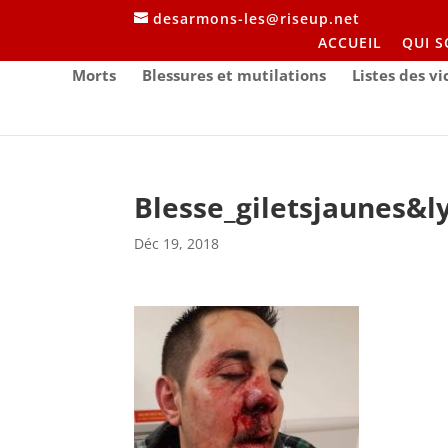
desarmons-les@riseup.net
ACCUEIL
QUI 
Morts
Blessures et mutilations
Listes des v
Blesse_giletsjaunes&
Déc 19, 2018