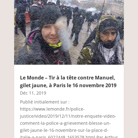
Le Monde – Tir à la tête contre Manuel,
gilet jaune, à Paris le 16 novembre 2019
Déc 11, 2019
Publié initialement sur :
https://www.lemonde.fr/police-
justice/video/2019/12/11/notre-enquete-video-
comment-la-police-a-grievement-blesse-un-
gilet-jaune-le-16-novembre-sur-la-place-d-
italie-a-paris_6022448_1653578.html Par Arthur