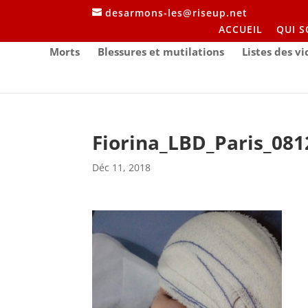
desarmons-les@riseup.net
ACCUEIL
QUI 
Morts
Blessures et mutilations
Listes des v
Fiorina_LBD_Paris_081
Déc 11, 2018