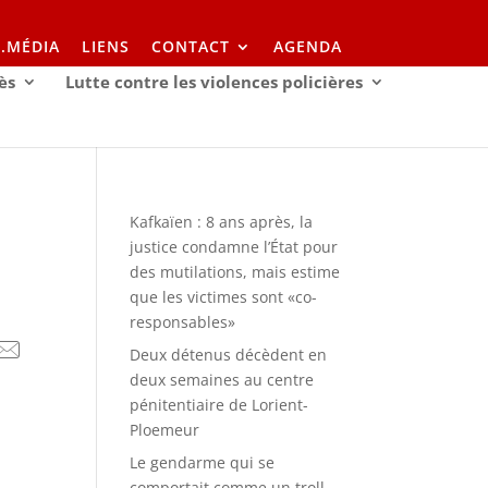
I.MÉDIA
LIENS
CONTACT
AGENDA
ès
Lutte contre les violences policières
Kafkaïen : 8 ans après, la
justice condamne l’État pour
des mutilations, mais estime
que les victimes sont «co-
responsables»
Deux détenus décèdent en
deux semaines au centre
pénitentiaire de Lorient-
Ploemeur
Le gendarme qui se
comportait comme un troll