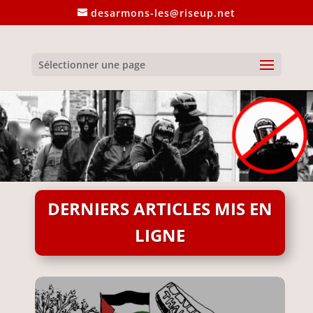
desarmons-les@riseup.net
Sélectionner une page
DERNIERS ARTICLES MIS EN
LIGNE