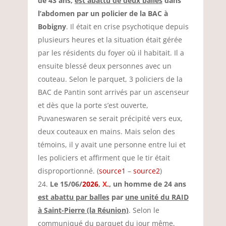
de 43 ans,
est abattu de deux balles
dans
l’abdomen par un policier de la BAC à
Bobigny
. Il était en crise psychotique depuis
plusieurs heures et la situation était gérée
par les résidents du foyer où il habitait. Il a
ensuite blessé deux personnes avec un
couteau. Selon le parquet, 3 policiers de la
BAC de Pantin sont arrivés par un ascenseur
et dès que la porte s’est ouverte,
Puvaneswaren se serait précipité vers eux,
deux couteaux en mains. Mais selon des
témoins, il y avait une personne entre lui et
les policiers et affirment que le tir était
disproportionné. (
source1
–
source2
)
Le 15/06/
2026
,
X.
, un homme de 24 ans
est abattu par balles
par
une unité du RAID
à Saint-Pierre (la Réunion)
. Selon le
communiqué du parquet du jour même,