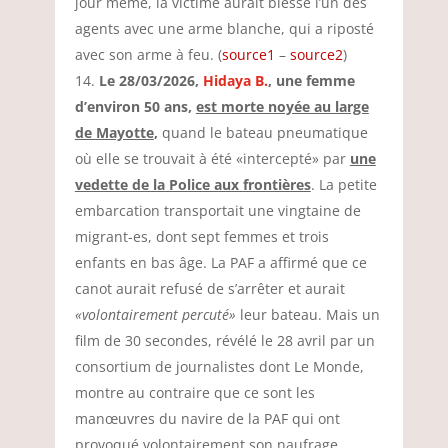
jour même, la victime aurait blessé l’un des
agents avec une arme blanche, qui a riposté
avec son arme à feu. (
source1
–
source2
)
Le 28/03/2026,
Hidaya B.
, une femme
d’environ 50 ans,
est morte noyée au large
de Mayotte
,
quand le bateau pneumatique
où elle se trouvait à été «intercepté» par
une
vedette de la Police aux frontières
. La petite
embarcation transportait une vingtaine de
migrant-es, dont sept femmes et trois
enfants en bas âge. La PAF a affirmé que ce
canot aurait refusé de s’arrêter et aurait
«volontairement percuté»
leur bateau. Mais un
film de 30 secondes, révélé le 28 avril par un
consortium de journalistes dont Le Monde,
montre au contraire que ce sont les
manœuvres du navire de la PAF qui ont
provoqué volontairement son naufrage.