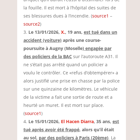
la fouille. Il est mort à l’hôpital des suites de
ses blessures dues à l’incendie. (
source1
–
source2
)
Le 13/01/2026,
X.
, 19 ans,
est tué dans un
accident (voiture)
après une course-
poursuite à Augny (Moselle)
engagée par
des policiers de la BAC
sur l’autoroute A31. Il
ne s’était pas arrêté quand un policier a
voulu le contrôler. Ce «refus d’obtempérer» a
alors justifié une prise en chasse par la police
sur une quinzaine de kilomètres. Le véhicule
de la victime a fait une sortie de route et a
heurté un muret. Il est mort sur place.
(
source1
)
Le 15/01/2026,
El Hacen Diarra
, 35 ans,
est
tué après avoir été frappé
, alors qu’il était
au sol,
par des policiers à Paris (20ème)
. La