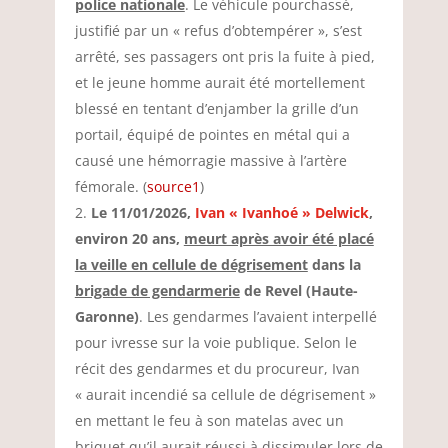
police nationale
. Le véhicule pourchassé,
justifié par un « refus d’obtempérer », s’est
arrêté, ses passagers ont pris la fuite à pied,
et le jeune homme aurait été mortellement
blessé en tentant d’enjamber la grille d’un
portail, équipé de pointes en métal qui a
causé une hémorragie massive à l’artère
fémorale. (
source1
)
Le 11/01/2026,
Ivan « Ivanhoé » Delwick
,
environ 20 ans,
meurt après avoir été placé
la veille en cellule de dégrisement
dans la
brigade de gendarmerie
de Revel (Haute-
Garonne)
. Les gendarmes l’avaient interpellé
pour ivresse sur la voie publique. Selon le
récit des gendarmes et du procureur, Ivan
« aurait incendié sa cellule de dégrisement »
en mettant le feu à son matelas avec un
briquet qu’il aurait réussi à dissimuler lors de