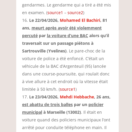
gendarmes. Le gendarme qui a tiré a été mis
en examen. (
source1
–
source2
)
Le 22/04/2026,
Mohamed El Bachiri
, 81
ans,
meurt après avoir été violemment
percuté
par
la voiture d’une BAC
alors qu’il
traversait sur un passage piétons à
Sartrouville (Yvelines)
. Le pare-choc de la
voiture de police a été enfoncé. C’était un
véhicule de la BAC d’Argenteuil (95) lancée
dans une course-poursuite, qui roulait donc
à vive allure à cet endroit où la vitesse était
limitée à 50 km/h. (
source1
)
Le 23/04/2026,
Mehdi Hebbache
, 26 ans,
est abattu de trois balles
par un
policier
municipal
à Marseille (13002)
. Il était en
voiture quand des policiers municipaux l’ont
arrêté pour conduite téléphone en main. Il