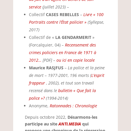
service
(juillet 2023) –
Collectif
CASES REBELLES
–
Livre « 100
Portraits contre l’État policier »
(Syllepse,
2017)
Collectif de «
LA GENDARMERIT
»
(Forcalquier, 04)
–
Recensement des
crimes policiers en France de 1971 à
2012…
[PDF] –
ou ici en copie locale
Maurice RASJFUS
–
La police et la peine
de mort – 1977-2001, 196 morts (
L’esprit
frappeur
, 2002), et tout son travail
recensé dans le
bulletin « Que fait la
police »?
(1994-2014)
Anonyme,
Ratonnades : Chronologie
Depuis octobre 2022,
Désarmons-les
participe au site
ANTI.MEDIA
qui
propose une chronique de la répression