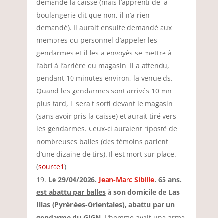
demandé la caisse (mais l’apprenti de la
boulangerie dit que non, il n’a rien
demandé). Il aurait ensuite demandé aux
membres du personnel d’appeler les
gendarmes et il les a envoyés se mettre à
l’abri à l’arrière du magasin. Il a attendu,
pendant 10 minutes environ, la venue ds.
Quand les gendarmes sont arrivés 10 mn
plus tard, il serait sorti devant le magasin
(sans avoir pris la caisse) et aurait tiré vers
les gendarmes. Ceux-ci auraient riposté de
nombreuses balles (des témoins parlent
d’une dizaine de tirs). Il est mort sur place.
(
source1
)
Le 29/04/2026,
Jean-Marc Sibille
, 65 ans,
est abattu par balles
à son domicile de Las
Illas (Pyrénées-Orientales), abattu par
un
gendarme du GIGN
. L’homme avait une arme