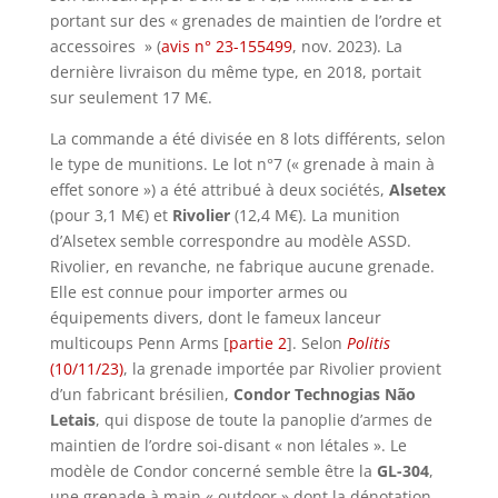
portant sur des « grenades de maintien de l’ordre et
accessoires » (
avis n° 23-155499
, nov. 2023). La
dernière livraison du même type, en 2018, portait
sur seulement 17 M€.
La commande a été divisée en 8 lots différents, selon
le type de munitions. Le lot n°7 (« grenade à main à
effet sonore ») a été attribué à deux sociétés,
Alsetex
(pour 3,1 M€) et
Rivolier
(12,4 M€). La munition
d’Alsetex semble correspondre au modèle ASSD.
Rivolier, en revanche, ne fabrique aucune grenade.
Elle est connue pour importer armes ou
équipements divers, dont le fameux lanceur
multicoups Penn Arms [
partie 2
]. Selon
Politis
(10/11/23)
, la grenade importée par Rivolier provient
d’un fabricant brésilien,
Condor Technogias Não
Letais
, qui dispose de toute la panoplie d’armes de
maintien de l’ordre soi-disant « non létales ». Le
modèle de Condor concerné semble être la
GL-304
,
une grenade à main « outdoor » dont la dénotation