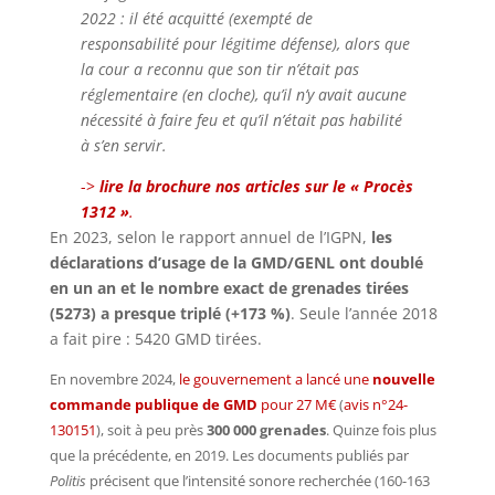
2022 : il été acquitté (exempté de
responsabilité pour légitime défense), alors que
la cour a reconnu que son tir n’était pas
réglementaire (en cloche), qu’il n’y avait aucune
nécessité à faire feu et qu’il n’était pas habilité
à s’en servir.
->
lire la brochure nos articles sur le « Procès
1312 »
.
En 2023, selon le rapport annuel de l’IGPN,
les
déclarations d’usage de la GMD/GENL ont doublé
en un an et le nombre exact de grenades tirées
(5273) a presque triplé (+173 %)
. Seule l’année 2018
a fait pire : 5420 GMD tirées.
En novembre 2024,
le gouvernement a lancé une
nouvelle
commande publique de GMD
pour 27 M€
(
avis n°24-
130151
), soit à peu près
300 000 grenades
. Quinze fois plus
que la précédente, en 2019. Les documents publiés par
Politis
précisent que l’intensité sonore recherchée (160-163