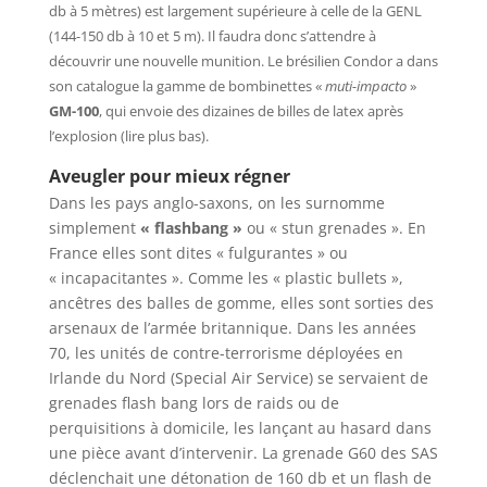
db à 5 mètres) est largement supérieure à celle de la GENL
(144-150 db à 10 et 5 m). Il faudra donc s’attendre à
découvrir une nouvelle munition. Le brésilien Condor a dans
son catalogue la gamme de bombinettes «
muti-impacto
»
GM-100
, qui envoie des dizaines de billes de latex après
l’explosion (lire plus bas).
Aveugler pour mieux régner
Dans les pays anglo-saxons, on les surnomme
simplement
« flashbang »
ou « stun grenades ». En
France elles sont dites « fulgurantes » ou
« incapacitantes ». Comme les « plastic bullets »,
ancêtres des balles de gomme, elles sont sorties des
arsenaux de l’armée britannique. Dans les années
70, les unités de contre-terrorisme déployées en
Irlande du Nord (Special Air Service) se servaient de
grenades flash bang lors de raids ou de
perquisitions à domicile, les lançant au hasard dans
une pièce avant d’intervenir. La grenade G60 des SAS
déclenchait une détonation de 160 db et un flash de