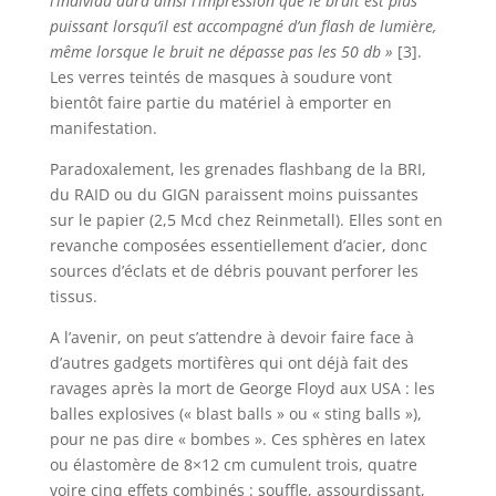
l’individu aura ainsi l’impression que le bruit est plus
puissant lorsqu’il est accompagné d’un flash de lumière,
même lorsque le bruit ne dépasse pas les 50 db »
[3].
Les verres teintés de masques à soudure vont
bientôt faire partie du matériel à emporter en
manifestation.
Paradoxalement, les grenades flashbang de la BRI,
du RAID ou du GIGN paraissent moins puissantes
sur le papier (2,5 Mcd chez Reinmetall). Elles sont en
revanche composées essentiellement d’acier, donc
sources d’éclats et de débris pouvant perforer les
tissus.
A l’avenir, on peut s’attendre à devoir faire face à
d’autres gadgets mortifères qui ont déjà fait des
ravages après la mort de George Floyd aux USA : les
balles explosives (« blast balls » ou « sting balls »),
pour ne pas dire « bombes ». Ces sphères en latex
ou élastomère de 8×12 cm cumulent trois, quatre
voire cinq effets combinés : souffle, assourdissant,