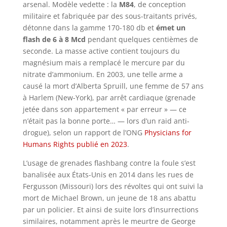
arsenal. Modèle vedette : la
M84
, de conception
militaire et fabriquée par des sous-traitants privés,
détonne dans la gamme 170-180 db et
émet un
flash de 6 à 8 Mcd
pendant quelques centièmes de
seconde. La masse active contient toujours du
magnésium mais a remplacé le mercure par du
nitrate d’ammonium. En 2003, une telle arme a
causé la mort d’Alberta Spruill, une femme de 57 ans
à Harlem (New-York), par arrêt cardiaque (grenade
jetée dans son appartement « par erreur » — ce
n’était pas la bonne porte… — lors d’un raid anti-
drogue), selon un rapport de l’ONG
Physicians for
Humans Rights publié en 2023
.
L’usage de grenades flashbang contre la foule s’est
banalisée aux États-Unis en 2014 dans les rues de
Fergusson (Missouri) lors des révoltes qui ont suivi la
mort de Michael Brown, un jeune de 18 ans abattu
par un policier. Et ainsi de suite lors d’insurrections
similaires, notamment après le meurtre de George