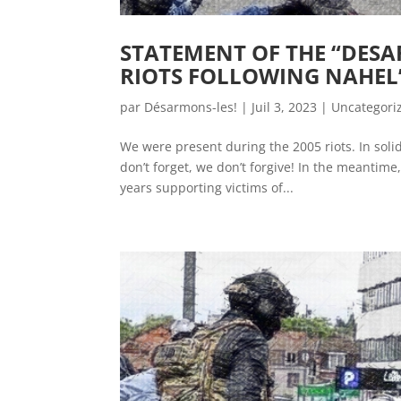
STATEMENT OF THE “DESA
RIOTS FOLLOWING NAHEL
par
Désarmons-les!
|
Juil 3, 2023
|
Uncategori
We were present during the 2005 riots. In soli
don’t forget, we don’t forgive! In the meantime
years supporting victims of...