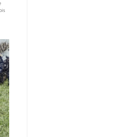
e
ois