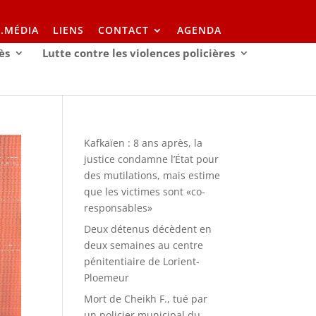
I.MÉDIA
LIENS
CONTACT
AGENDA
ès
Lutte contre les violences policières
Kafkaïen : 8 ans après, la
justice condamne l’État pour
des mutilations, mais estime
que les victimes sont «co-
responsables»
Deux détenus décèdent en
deux semaines au centre
pénitentiaire de Lorient-
Ploemeur
Mort de Cheikh F., tué par
un policier municipal du