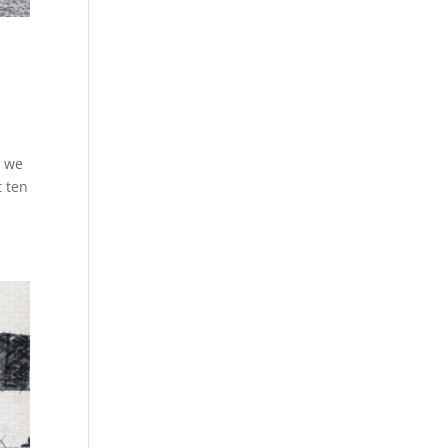
, we
t ten