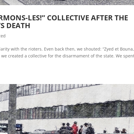
RMONS-LES!” COLLECTIVE AFTER THE
’S DEATH
zed
darity with the rioters. Even back then, we shouted: “Zyed et Bouna
, we created a collective for the disarmament of the state. We spen