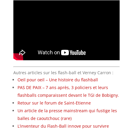
Autres articles sur les flash-ball et Verney Carron :
Oeil pour oeil – Une histoire du flashball
PAS DE PAIX – 7 ans après, 3 policiers et leurs
flashballs comparaissent devant le TGI de Bobigny.
Retour sur le forum de Saint-Etienne
Un article de la presse mainstream qui fustige les
balles de caoutchouc (rare)
L’inventeur du Flash-Ball innove pour survivre