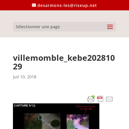
desarmons-les@riseup.net
Sélectionner une page
villemomble_kebe202810
29
Juil 10, 2018