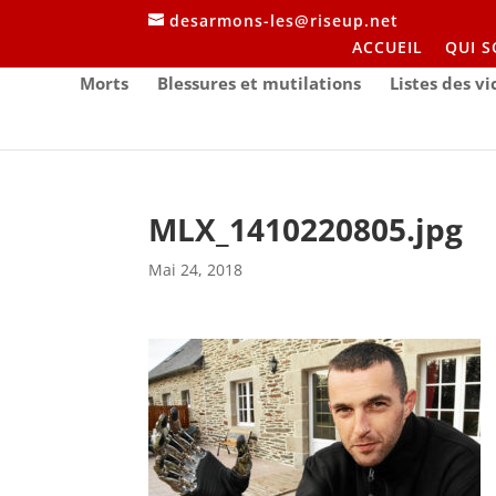
desarmons-les@riseup.net
ACCUEIL
QUI 
Morts
Blessures et mutilations
Listes des v
MLX_1410220805.jpg
Mai 24, 2018