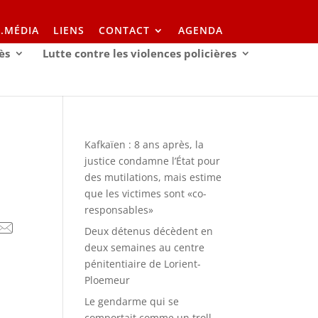
I.MÉDIA
LIENS
CONTACT
AGENDA
ès
Lutte contre les violences policières
Kafkaïen : 8 ans après, la
justice condamne l’État pour
des mutilations, mais estime
que les victimes sont «co-
responsables»
Deux détenus décèdent en
deux semaines au centre
pénitentiaire de Lorient-
Ploemeur
Le gendarme qui se
comportait comme un troll