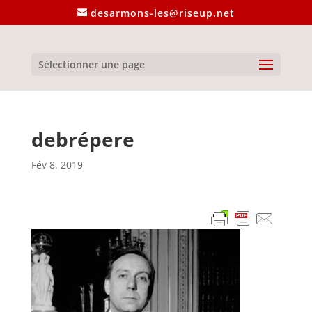
desarmons-les@riseup.net
Sélectionner une page
debrépere
Fév 8, 2019