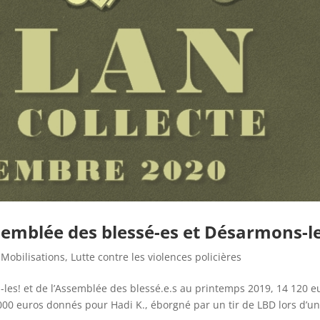
Assemblée des blessé-es et Désarmons-le
 Mobilisations
,
Lutte contre les violences policières
-les! et de l’Assemblée des blessé.e.s au printemps 2019, 14 120 e
1000 euros donnés pour Hadi K., éborgné par un tir de LBD lors d’u