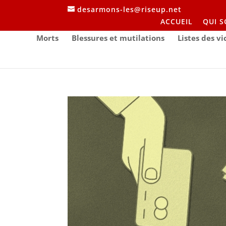
desarmons-les@riseup.net
ACCUEIL
QUI 
Morts
Blessures et mutilations
Listes des v