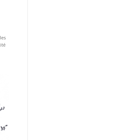
les
ité