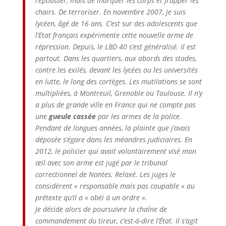
repousser, mais de marquer les corps et frapper les
chairs. De terroriser. En novembre 2007, je suis
lycéen, âgé de 16 ans. C’est sur des adolescents que
l’Etat français expérimente cette nouvelle arme de
répression. Depuis, le LBD 40 s’est généralisé. Il est
partout. Dans les quartiers, aux abords des stades,
contre les exilés, devant les lycées ou les universités
en lutte, le long des cortèges. Les mutilations se sont
multipliées, à Montreuil, Grenoble ou Toulouse. Il n’y
a plus de grande ville en France qui ne compte pas
une
gueule cassée
par les armes de la police.
Pendant de longues années, la plainte que j’avais
déposée s’égare dans les méandres judiciaires. En
2012, le policier qui avait volontairement visé mon
œil avec son arme est jugé par le tribunal
correctionnel de Nantes. Relaxé. Les juges le
considèrent « responsable mais pas coupable » au
prétexte qu’il a « obéi à un ordre ».
Je décide alors de poursuivre la chaîne de
commandement du tireur, c’est-à-dire l’État. Il s’agit