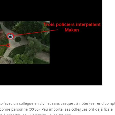
o (avec un collègue en civil et sans casque : à noter) se rend comp
a bonne personne (00’50). Peu importe, ses collègues ont déjà ficelé