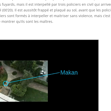
es fuyards, mais il est interpellé par trois policiers en civil qui arriv
(00’20). Il est aussitôt frappé et plaqué au sol, avant que les polic
iers sont formés à interpeller et maitriser sans violence, mais c’est
 montrer qu’ils sont les maîtres.