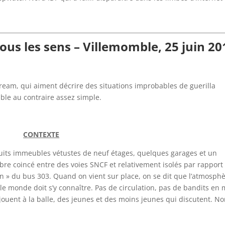
tous les sens – Villemomble, 25 juin 20
ream, qui aiment décrire des situations improbables de guerilla
mble au contraire assez simple.
CONTEXTE
u huits immeubles vétustes de neuf étages, quelques garages et un
re coincé entre des voies SNCF et relativement isolés par rapport
n » du bus 303. Quand on vient sur place, on se dit que l’atmosph
t le monde doit s’y connaître. Pas de circulation, pas de bandits en 
jouent à la balle, des jeunes et des moins jeunes qui discutent. No