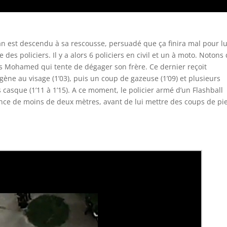
 est descendu à sa rescousse, persuadé que ça finira mal pour lu
e des policiers. Il y a alors 6 policiers en civil et un à moto. Notons 
s Mohamed qui tente de dégager son frère. Ce dernier reçoit
ne au visage (1’03), puis un coup de gazeuse (1’09) et plusieurs
 casque (1’11 à 1’15). A ce moment, le policier armé d’un Flashball
nce de moins de deux mètres, avant de lui mettre des coups de pi