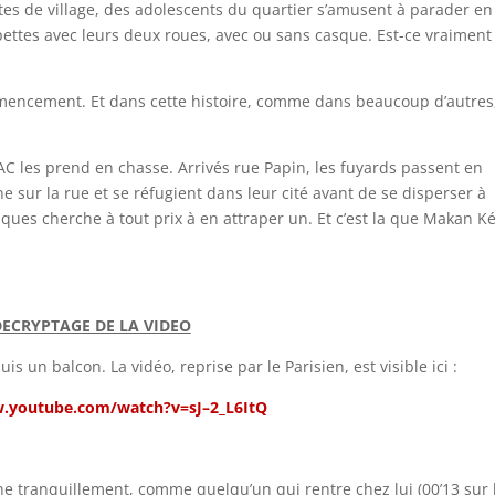
tes de village, des adolescents du quartier s’amusent à parader en
ettes avec leurs deux roues, avec ou sans casque. Est-ce vraiment 
mmencement. Et dans cette histoire, comme dans beaucoup d’autres
BAC les prend en chasse. Arrivés rue Papin, les fuyards passent en
 sur la rue et se réfugient dans leur cité avant de se disperser à
asques cherche à tout prix à en attraper un. Et c’est la que Makan K
ECRYPTAGE DE LA VIDEO
 un balcon. La vidéo, reprise par le Parisien, est visible ici :
w.youtube.com/watch?v=sJ–2_L6ItQ
e tranquillement, comme quelqu’un qui rentre chez lui (00’13 sur 