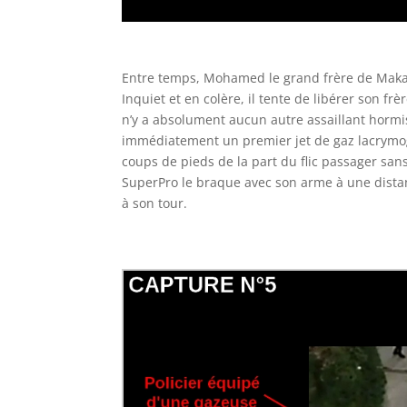
Entre temps, Mohamed le grand frère de Makan
Inquiet et en colère, il tente de libérer son frèr
n’y a absolument aucun autre assaillant hormi
immédiatement un premier jet de gaz lacrymogè
coups de pieds de la part du flic passager sans
SuperPro le braque avec son arme à une dista
à son tour.