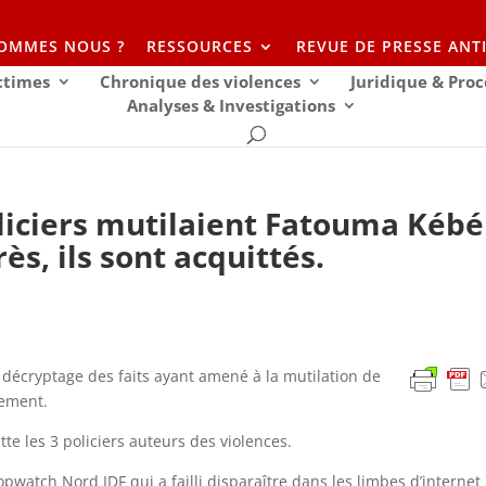
SOMMES NOUS ?
RESSOURCES
REVUE DE PRESSE ANT
ictimes
Chronique des violences
Juridique & Proc
Analyses & Investigations
oliciers mutilaient Fatouma Kébé
s, ils sont acquittés.
 décryptage des faits ayant amené à la mutilation de
ement.
tte les 3 policiers auteurs des violences.
opwatch Nord IDF qui a failli disparaître dans les limbes d’internet 