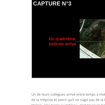
Un de leurs collègues arrivé entre temps à mot
de la méprise et averti qu’il ne s’agit pas de l