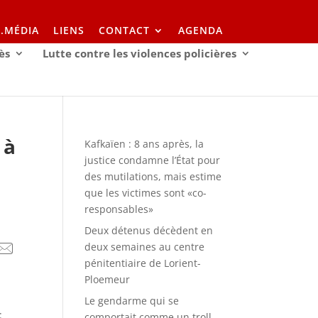
I.MÉDIA
LIENS
CONTACT
AGENDA
ès
Lutte contre les violences policières
 à
Kafkaïen : 8 ans après, la
justice condamne l’État pour
des mutilations, mais estime
que les victimes sont «co-
responsables»
Deux détenus décèdent en
deux semaines au centre
pénitentiaire de Lorient-
Ploemeur
Le gendarme qui se
:
comportait comme un troll