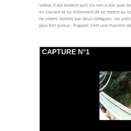
vidéo). Il est évident qu’il n’a rien à voir avec l
en courant et lui ordonnent de se mettre au sol 
ne soient rejoints par deux collègues. Les polic
plus fort qu’eux : frapper, c’est une manière de