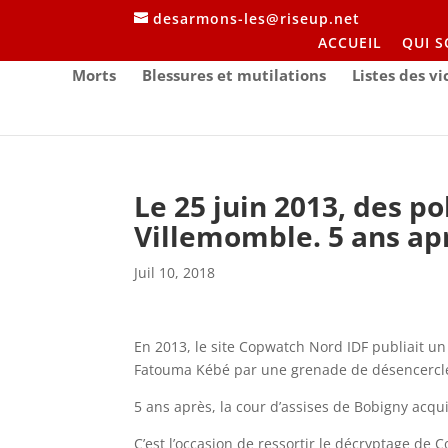
desarmons-les@riseup.net
ACCUEIL
QUI 
Morts
Blessures et mutilations
Listes des v
Le 25 juin 2013, des p
Villemomble. 5 ans aprè
Juil 10, 2018
En 2013, le site Copwatch Nord IDF publiait un
Fatouma Kébé par une grenade de désencercl
5 ans après, la cour d’assises de Bobigny acqui
C’est l’occasion de ressortir le décryptage de C