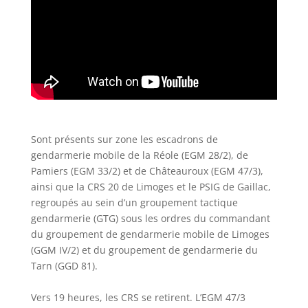
Sont présents sur zone les escadrons de
gendarmerie mobile de la Réole (EGM 28/2), de
Pamiers (EGM 33/2) et de Châteauroux (EGM 47/3),
ainsi que la CRS 20 de Limoges et le PSIG de Gaillac,
regroupés au sein d’un groupement tactique
gendarmerie (GTG) sous les ordres du commandant
du groupement de gendarmerie mobile de Limoges
(GGM IV/2) et du groupement de gendarmerie du
Tarn (GGD 81).
Vers 19 heures, les CRS se retirent. L’EGM 47/3