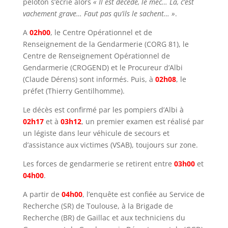
peloton s’écrie alors
« Il est décédé, le mec… Là, c’est
vachement grave… Faut pas qu’ils le sachent… »
.
A
02h00
, le Centre Opérationnel et de
Renseignement de la Gendarmerie (CORG 81), le
Centre de Renseignement Opérationnel de
Gendarmerie (CROGEND) et le Procureur d’Albi
(
Claude Dérens
) sont informés. Puis, à
02h08
, le
préfet (Thierry Gentilhomme).
Le décès est confirmé par les pompiers d’Albi à
02h17
et à
03h12
, un premier examen est réalisé par
un légiste dans leur véhicule de secours et
d’assistance aux victimes (VSAB), toujours sur zone.
Les forces de gendarmerie se retirent entre
03h00
et
04h00
.
A partir de
04h00
, l’enquête est confiée au Service de
Recherche (SR) de Toulouse, à la Brigade de
Recherche (BR) de Gaillac et aux techniciens du