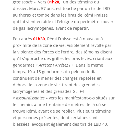
gros soucis ».
Vers
0
1h20
, l’un des témoins du
dossier, Marc, 57 ans, est touché par un tir de LBD
au thorax et tombe dans les bras de Rémi Fraisse,
qui lui vient en aide et l’éloigne du périmètre couvert
de gaz lacrymogènes, avant de repartir.
Peu après
0
1h30
, Rémi Fraisse est à nouveau à
proximité de la zone de vie. Visiblement révolté par
la violence des forces de l’ordre, des témoins disent
qu’il s’approche des grilles les bras levés, criant aux
gendarmes
«
Arrêtez ! Arrêtez ! »
. Dans le même
temps, 10 à 15 gendarmes du peloton India
continuent de mener des charges répétées en
dehors de la zone de vie, tirant des grenades
lacrymogènes et des grenades GLI F4
«
assourdissantes
» vers les manifestant-e-s situés sur
le chemin, à une trentaine de mètres de là où se
trouve Rémi, avant de se replier. Plusieurs témoins
et personnes présentes, dont certaines sont
blessées, évoquent également des tirs de LBD 40.