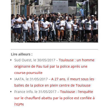
Lire ailleurs :
Sud Ouest, le 30/05/2017 –
Toulouse : un homme
originaire de Pau tué par la police après une
course-poursuite
IAATA, le 31/05/2017 –
A 27 ans, il meurt sous les
balles de la police en plein centre de Toulouse
France Info, le 31/05/2017 –
Toulouse : l’enquête
sur le chauffard abattu par la police est confiée à
l’IGPN