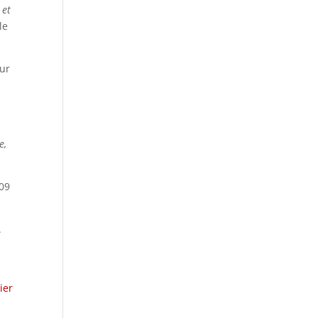
 et
lle
ur
e,
.
ier