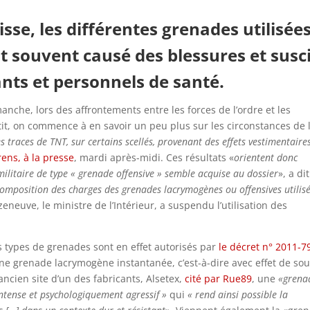
sse, les différentes grenades utilisées
nt souvent causé des blessures et susc
nts et personnels de santé.
anche, lors des affrontements entre les forces de l’ordre et les
tit, on commence à en savoir un peu plus sur les circonstances de 
s traces de TNT, sur certains scellés, provenant des effets vestimentaire
ens, à la presse
, mardi après-midi. Ces résultats «
orientent donc
militaire de type « grenade offensive » semble acquise au dossier
», a dit
composition des charges des grenades lacrymogènes ou offensives utilis
eneuve, le ministre de l’Intérieur, a suspendu l’utilisation des
s types de grenades sont en effet autorisés par
le décret n° 2011-7
une grenade lacrymogène instantanée, c’est-à-dire avec effet de souf
ancien site d’un des fabricants, Alsetex,
cité par Rue89
, une
«grena
intense et psychologiquement agressif »
qui
« rend ainsi possible la