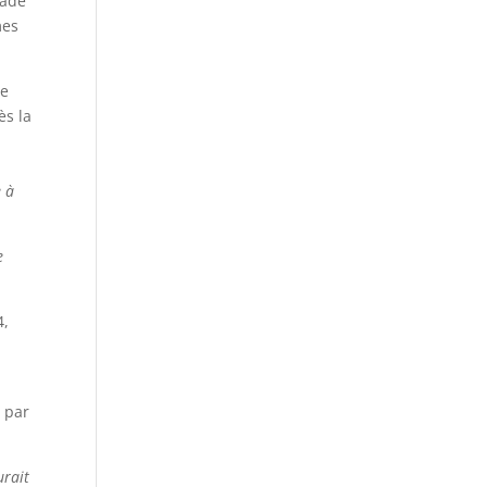
nade
mes
de
ès la
e à
4,
 par
urait