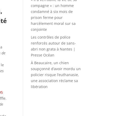
compagne » : un homme
,
condamné à six mois de
prison ferme pour
ité
harcèlement moral sur sa
conjointe
Les contrôles de police
renforcés autour de sans-
la
abri non grata à Nantes |
s de
Presse Océan
À Beaucaire, un chien
 le
soupçonné d’avoir mordu un
ées
policier risque l’euthanasie,
une association réclame sa
libération
95
fle.
de