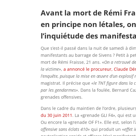
Avant la mort de Rémi Frai
en principe non létales, o
l’inquiétude des manifesta
Que s’est-il passé dans la nuit de samedi à dim
manifestants au barrage de Sivens ? Petit à pe
mort de Rémi Fraisse, 21 ans. «
On a retrouvé de
la victime
»,
a annoncé le procureur, Claude Dér
l’enquête, puisque la mise en œuvre d’un explosif 
magistrat. Il précise que
«le TNT figure dans la 
par les gendarmes»
. Dans la foulée, Bernard Caz
grenades offensives.
Dans le cadre du maintien de l’ordre, plusieur
du 30 juin 2011
. La «grenade GLI F4», qui est 
Ou encore la «grenade OF F1». Elle est, selon l’
offensive sans éclats 410»
qui produit un «
effet 