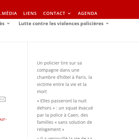
I.MÉDIA
LIENS
CONTACT
AGENDA
ès
Lutte contre les violences policières
Un policier tire sur sa
compagne dans une
chambre d’hôtel à Paris, la
victime entre la vie et la
mort
« Elles passeront la nuit
dehors » : un squat évacué
par la police à Caen, des
our-
familles « sans solution de
relogement »
« Il a verrouillé la vie de sa