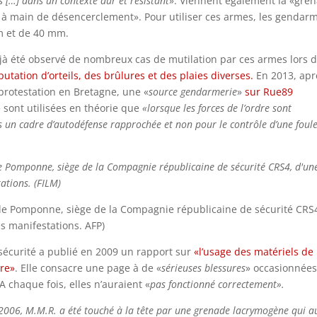
s […] dans un contexte dur et résistant
». Viennent également la «gre
 à main de désencerclement». Pour utiliser ces armes, les gendar
m et de 40 mm.
déjà été observé de nombreux cas de mutilation par ces armes lors 
putation d’orteils, des brûlures et des plaies diverses.
En 2013, apr
rotestation en Bretagne, une «
source gendarmerie
»
sur Rue89
 sont utilisées en théorie que
«lorsque les forces de l’ordre sont
ns un cadre d’autodéfense rapprochée et non pour le contrôle d’une foul
de Pomponne, siège de la Compagnie républicaine de sécurité CRS
s manifestations. AFP)
sécurité a publié en 2009 un rapport sur
«l’usage des matériels de
dre»
. Elle consacre une page à de «
sérieuses blessures
» occasionnées
 chaque fois, elles n’auraient «
pas
fonctionné correctement».
2006, M.M.R. a été touché à la tête par une grenade lacrymogène qui a