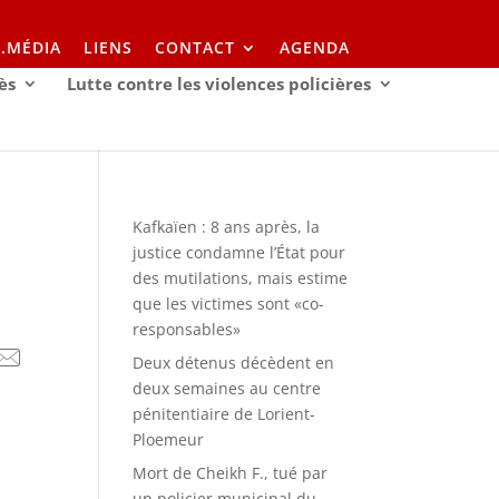
I.MÉDIA
LIENS
CONTACT
AGENDA
ès
Lutte contre les violences policières
Kafkaïen : 8 ans après, la
justice condamne l’État pour
des mutilations, mais estime
que les victimes sont «co-
responsables»
Deux détenus décèdent en
deux semaines au centre
pénitentiaire de Lorient-
Ploemeur
Mort de Cheikh F., tué par
un policier municipal du