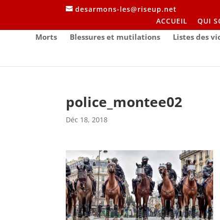
desarmons-les@riseup.net
ACCUEIL
QUI 
Morts
Blessures et mutilations
Listes des v
police_montee02
Déc 18, 2018