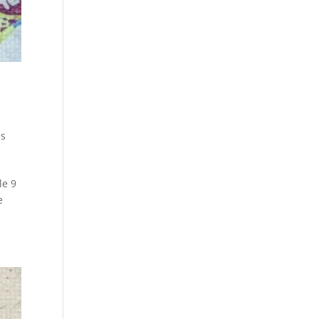
es
le 9
e