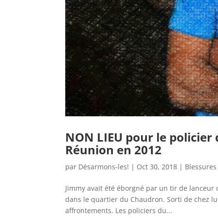
NON LIEU pour le policier
Réunion en 2012
par
Désarmons-les!
|
Oct 30, 2018
|
Blessures
Jimmy avait été éborgné par un tir de lanceur 
dans le quartier du Chaudron. Sorti de chez lui
affrontements. Les policiers du...