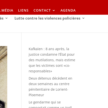
I.MÉDIA
LIENS
CONTACT
AGENDA
ès
Lutte contre les violences policières
Kafkaïen : 8 ans après, la
justice condamne l’État pour
des mutilations, mais estime
que les victimes sont «co-
responsables»
Deux détenus décèdent en
deux semaines au centre
pénitentiaire de Lorient-
Ploemeur
Le gendarme qui se
comportait comme un troll