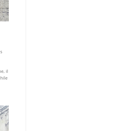
es
e, il
hile