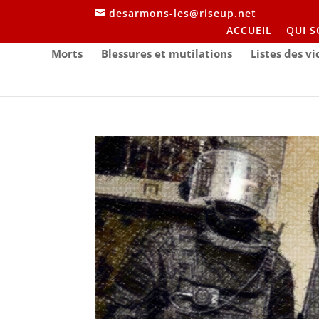
desarmons-les@riseup.net
ACCUEIL
QUI 
Morts
Blessures et mutilations
Listes des v