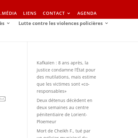
I.MÉDIA
LIENS
CONTACT
AGENDA
ès
Lutte contre les violences policières
Kafkaïen : 8 ans après, la
justice condamne l’État pour
des mutilations, mais estime
que les victimes sont «co-
responsables»
Deux détenus décèdent en
deux semaines au centre
pénitentiaire de Lorient-
Ploemeur
Mort de Cheikh F., tué par
un policier municipal du