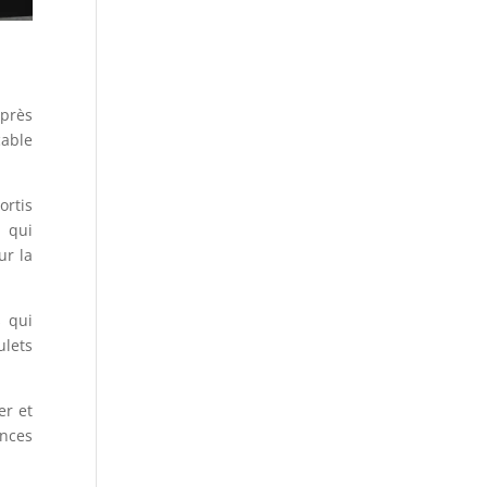
après
cable
ortis
 qui
ur la
s qui
ulets
er et
ences