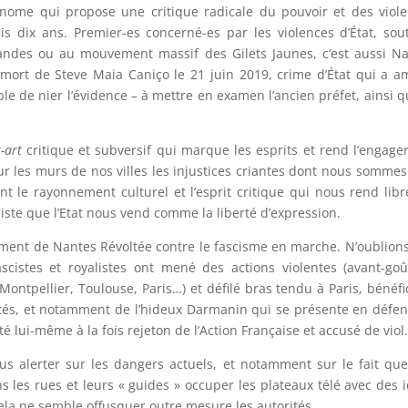
tonome
qui propose
une critique
radicale
du pouvoir
et des viol
is d
ix ans
.
Premier-es concerné-es par les violences d’État, sou
Landes ou au mouvement massif des Gilets Jaunes, c’est aussi N
a mort de Steve Maia Caniço le 21 juin 2019, crime d’État qui a 
le de nier l’évidence – à mettre en examen l’ancien préfet, ainsi q
.
t-art
critique et subversif qui marque les esprits et rend l’engag
ur les murs de nos villes les injustices criantes dont nous sommes
ent le rayonnement culturel et l’esprit critique qui nous rend libr
aciste que l’Etat nous vend comme la liberté d’expression.
gement de Nantes Révoltée contre le fascisme en marche. N’oublion
ascistes et royalistes
o
nt mené des actions violentes (avant-go
Montpellier, Toulouse, Paris…) et défilé bras tendu à Paris, bénéfi
rités, et notamment de l’hideux Darmanin qui se présente en défe
té lui-même à la fois rejeton de l’Action Française et accusé de viol
us alerter sur les dangers actuels, et notamment sur le fait qu
s les rues
et leurs « guides » occuper les plateaux télé avec des 
ela ne semble offusquer outre mesure les autorités.