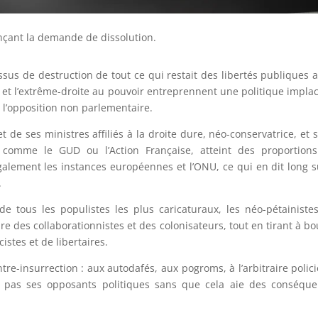
çant la demande de dissolution.
us de destruction de tout ce qui restait des libertés publiques 
e et l’extrême-droite au pouvoir entreprennent une politique impla
e l’opposition non parlementaire.
et de ses ministres affiliés à la droite dure, néo-conservatrice, et s
 comme le GUD ou l’Action Française, atteint des proportions
alement les instances européennes et l’ONU, ce qui en dit long s
.
de tous les populistes les plus caricaturaux, les néo-pétainiste
e des collaborationnistes et des colonisateurs, tout en tirant à bo
istes et de libertaires.
e-insurrection : aux autodafés, aux pogroms, à l’arbitraire polici
ut pas ses opposants politiques sans que cela aie des conséqu