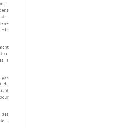
ences
tiens
antes
amené
ue le
ement
 tou-
es, a
s pas
ût de
ciant
nseur
.
e
des
idées