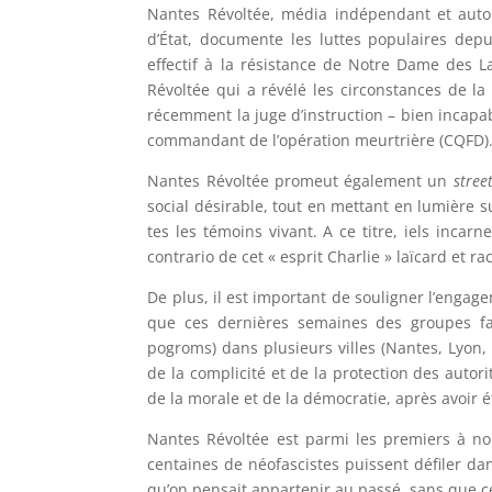
Nantes Révoltée
,
média indépendant et au
d
’É
tat
,
documente les luttes
populaires
depu
effectif à la résistance de Notre Dame des 
Révoltée qui a révélé les circonstances de l
récemment la juge d’instruction – bien incapab
commandant de l’opération meurtrière (CQFD)
Nantes Révoltée promeut également un
stree
social désirable, tout en mettant en lumière s
tes les témoins vivant. A ce titre, iels incarn
contrario de cet « esprit Charlie » laïcard et r
De plus, il est important de souligner l’enga
que ces dernières semaines des groupes
f
pogroms) dans plusieurs villes (Nantes, Lyon, 
de la complicité et de la protection des auto
de la morale et de la démocratie, après avoir é
Nantes Révoltée est parmi les premiers à no
centaines de n
éofascistes
puissent
défile
r
dan
qu’on pensait appartenir au passé, sans que c