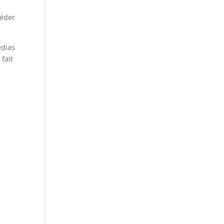
céder
édias
fait