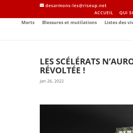
desarmons-les@riseup.net
ACCUEIL
QUI 
Morts
Blessures et mutilations
Listes des v
LES SCÉLÉRATS N’AUR
RÉVOLTÉE !
Jan 26, 2022