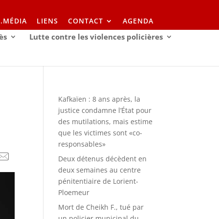
I.MÉDIA
LIENS
CONTACT
AGENDA
ès
Lutte contre les violences policières
Kafkaïen : 8 ans après, la
justice condamne l’État pour
des mutilations, mais estime
que les victimes sont «co-
responsables»
Deux détenus décèdent en
deux semaines au centre
pénitentiaire de Lorient-
Ploemeur
Mort de Cheikh F., tué par
un policier municipal du