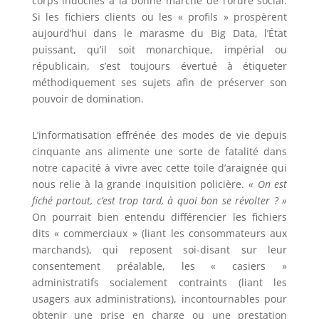
corps indociles à la bonne marche de l’ordre social.
Si les fichiers clients ou les « profils » prospèrent
aujourd’hui dans le marasme du Big Data, l’État
puissant, qu’il soit monarchique, impérial ou
républicain, s’est toujours évertué à étiqueter
méthodiquement ses sujets afin de préserver son
pouvoir de domination.
L’informatisation effrénée des modes de vie depuis
cinquante ans alimente une sorte de fatalité dans
notre capacité à vivre avec cette toile d’araignée qui
nous relie à la grande inquisition policière.
« On est
fiché partout, c’est trop tard, à quoi bon se révolter ? »
On pourrait bien entendu différencier les fichiers
dits « commerciaux » (liant les consommateurs aux
marchands), qui reposent soi-disant sur leur
consentement préalable, les « casiers »
administratifs socialement contraints (liant les
usagers aux administrations), incontournables pour
obtenir une prise en charge ou une prestation