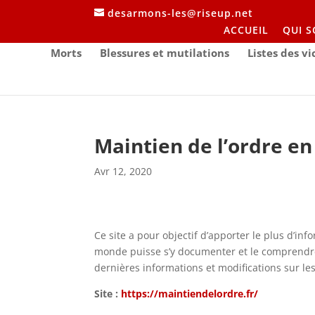
desarmons-les@riseup.net
ACCUEIL
QUI 
Morts
Blessures et mutilations
Listes des v
Maintien de l’ordre e
Avr 12, 2020
Ce site a pour objectif d’apporter le plus d’in
monde puisse s’y documenter et le comprendre 
dernières informations et modifications sur le
Site :
https://maintiendelordre.fr/