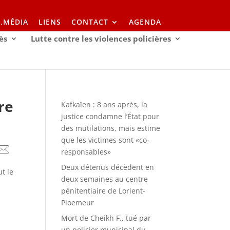
I.MÉDIA
LIENS
CONTACT
AGENDA
ès
Lutte contre les violences policières
re
Kafkaïen : 8 ans après, la
justice condamne l’État pour
des mutilations, mais estime
que les victimes sont «co-
responsables»
Deux détenus décèdent en
ut le
deux semaines au centre
pénitentiaire de Lorient-
Ploemeur
Mort de Cheikh F., tué par
un policier municipal du