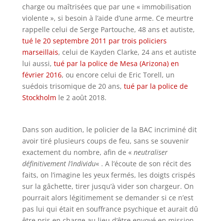
charge ou maîtrisées que par une « immobilisation
violente », si besoin à l’aide d’une arme. Ce meurtre
rappelle celui de Serge Partouche, 48 ans et autiste,
tué le 20 septembre 2011 par trois policiers
marseillais
, celui de Kayden Clarke, 24 ans et autiste
lui aussi,
tué par la police de Mesa (Arizona) en
février 2016
, ou encore celui de Eric Torell, un
suédois trisomique de 20 ans,
tué par la police de
Stockholm
le 2 août 2018.
Dans son audition, le policier de la BAC incriminé dit
avoir tiré plusieurs coups de feu, sans se souvenir
exactement du nombre, afin de «
neutraliser
définitivement l’individu
« . A l’écoute de son récit des
faits, on l’imagine les yeux fermés, les doigts crispés
sur la gâchette, tirer jusqu’à vider son chargeur. On
pourrait alors légitimement se demander si ce n’est
pas lui qui était en souffrance psychique et aurait dû
être pris en charge au lieu d’être envoyé en mission