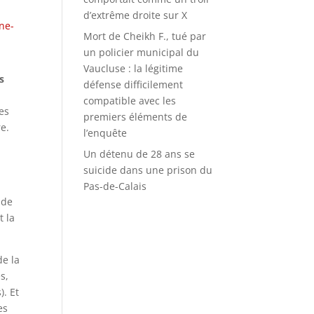
d’extrême droite sur X
ne-
Mort de Cheikh F., tué par
un policier municipal du
Vaucluse : la légitime
s
défense difficilement
compatible avec les
es
premiers éléments de
re.
l’enquête
Un détenu de 28 ans se
suicide dans une prison du
Pas-de-Calais
 de
t la
de la
s,
). Et
es