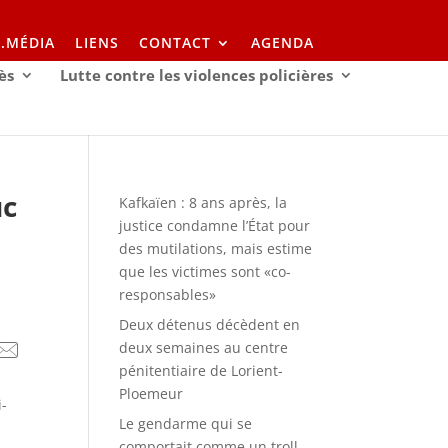
I.MÉDIA
LIENS
CONTACT
AGENDA
ès
Lutte contre les violences policières
uc
Kafkaïen : 8 ans après, la
justice condamne l’État pour
des mutilations, mais estime
que les victimes sont «co-
responsables»
Deux détenus décèdent en
deux semaines au centre
pénitentiaire de Lorient-
Ploemeur
i-
Le gendarme qui se
comportait comme un troll