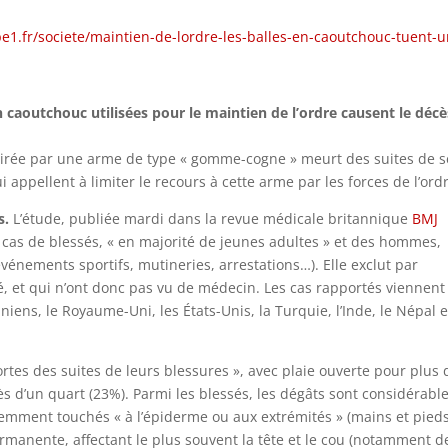
e1.fr/societe/maintien-de-lordre-les-balles-en-caoutchouc-tuent-u
n caoutchouc utilisées pour le maintien de l’ordre causent le décè
 tirée par une arme de type « gomme-cogne » meurt des suites de s
appellent à limiter le recours à cette arme par les forces de l’ord
s.
L’étude, publiée mardi dans la revue médicale britannique
BMJ
4 cas de blessés, « en majorité de jeunes adultes » et des hommes,
vénements sportifs, mutineries, arrestations…). Elle exclut par
té, et qui n’ont donc pas vu de médecin. Les cas rapportés viennent
tiniens, le Royaume-Uni, les États-Unis, la Turquie, l’Inde, le Népal e
tes des suites de leurs blessures », avec plaie ouverte pour plus 
ès d’un quart (23%). Parmi les blessés, les dégâts sont considérable
emment touchés « à l’épiderme ou aux extrémités » (mains et pieds
ermanente, affectant le plus souvent la tête et le cou (notamment d