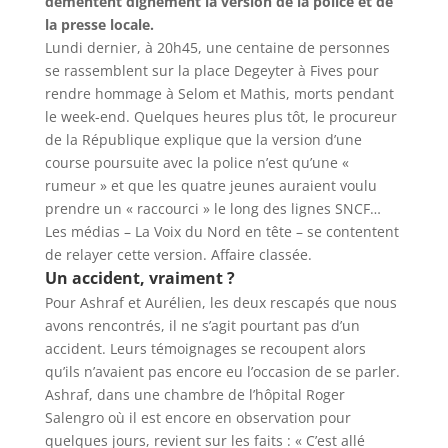
démentent dignement la version de la police et de
la presse locale.
Lundi dernier, à 20h45, une centaine de personnes
se rassemblent sur la place Degeyter à Fives pour
rendre hommage à Selom et Mathis, morts pendant
le week-end. Quelques heures plus tôt, le procureur
de la République explique que la version d’une
course poursuite avec la police n’est qu’une «
rumeur
» et que les quatre jeunes auraient voulu
prendre un «
raccourci
» le long des lignes SNCF…
Les médias –
La Voix du Nord
en tête – se contentent
de relayer cette version. Affaire classée.
Un accident, vraiment ?
Pour Ashraf et Aurélien, les deux rescapés que nous
avons rencontrés, il ne s’agit pourtant pas d’un
accident. Leurs témoignages se recoupent alors
qu’ils n’avaient pas encore eu l’occasion de se parler.
Ashraf, dans une chambre de l’hôpital Roger
Salengro où il est encore en observation pour
quelques jours, revient sur les faits : «
C’est allé