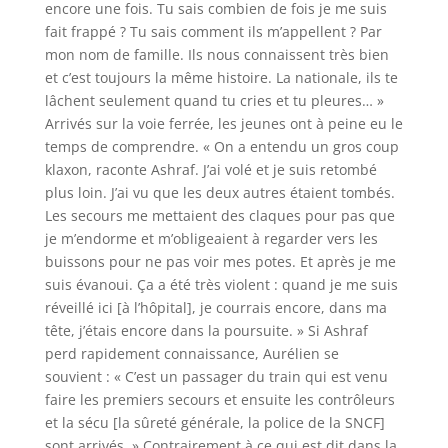
encore une fois
.
Tu sais combien de fois je me suis
fait frappé ? Tu sais comment ils m’appellent ? Par
mon nom de famille. Ils nous connaissent très bien
et c’est toujours la même histoire. La nationale, ils te
lâchent seulement quand tu cries et tu pleures…
»
Arrivés sur la voie ferrée, les jeunes ont à peine eu le
temps de comprendre. «
On a entendu un gros coup
klaxon
, raconte Ashraf.
J’ai volé et je suis retombé
plus loin. J’ai vu que les deux autres étaient tombés.
Les secours me mettaient des claques pour pas que
je m’endorme et m’obligeaient à regarder vers les
buissons pour ne pas voir mes potes. Et après je me
suis évanoui. Ça a été très violent : quand je me suis
réveillé ici
[à l’hôpital]
, je courrais encore, dans ma
tête, j’étais encore dans la poursuite.
» Si Ashraf
perd rapidement connaissance, Aurélien se
souvient : «
C’est un passager du train qui est venu
faire les premiers secours et ensuite les contrôleurs
et la sécu
[la sûreté générale, la police de la SNCF]
sont arrivés.
» Contrairement à ce qui est dit dans la