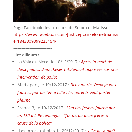
Page Facebook des proches de Selom et Matisse :
https://www.facebook.com/Justicepourselometmatiss
e-1843309399223154/
—————————–
Lire ailleurs :
La Voix du Nord, le 18/12/2017 :
Après la mort de
deux jeunes, deux thèses totalement opposées sur une
intervention de police
Mediapart, le 19/12/2017 :
Deux morts. Deux jeunes
fauchés par un TER à Lille : les parents vont porter
plainte
France 3, le 19/12/2017 :
L’un des jeunes fauché par
un TER à Lille témoigne : “J’ai perdu deux frères à
cause de la police”
-Les Inrockuptibles, le 20/12/2017 :
« On ne voulait