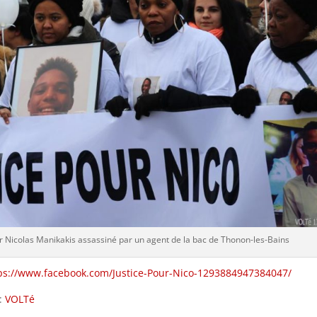
r Nicolas Manikakis assassiné par un agent de la bac de Thonon-les-Bains
ps://www.facebook.com/Justice-Pour-Nico-1293884947384047/
 :
VOLTé