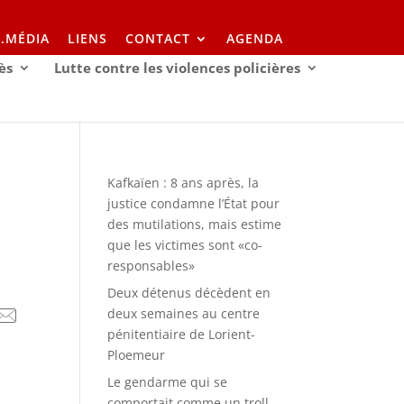
I.MÉDIA
LIENS
CONTACT
AGENDA
ès
Lutte contre les violences policières
Kafkaïen : 8 ans après, la
justice condamne l’État pour
des mutilations, mais estime
que les victimes sont «co-
responsables»
Deux détenus décèdent en
deux semaines au centre
pénitentiaire de Lorient-
Ploemeur
s
Le gendarme qui se
comportait comme un troll