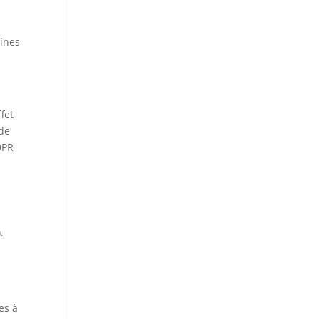
aines
fet
 de
DPR
.
es à