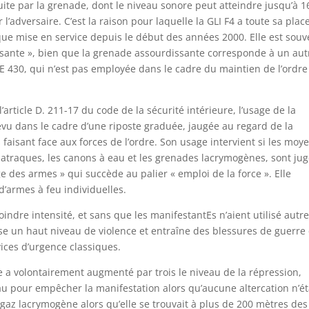
duite par la grenade, dont le niveau sonore peut atteindre jusqu’à 1
r l’adversaire. C’est la raison pour laquelle la GLI F4 a toute sa plac
que mise en service depuis le début des années 2000. Elle est souv
ssante », bien que la grenade assourdissante corresponde à un aut
E 430, qui n’est pas employée dans le cadre du maintien de l’ordre
l’article D. 211-17 du code de la sécurité intérieure, l’usage de la
évu dans le cadre d’une riposte graduée, jaugée au regard de la
faisant face aux forces de l’ordre. Son usage intervient si les moy
matraques, les canons à eau et les grenades lacrymogènes, sont ju
sage des armes » qui succède au palier « emploi de la force ». Elle
 d’armes à feu individuelles.
indre intensité, et sans que les manifestantEs n’aient utilisé autr
se un haut niveau de violence et entraîne des blessures de guerre
vices d’urgence classiques.
e a volontairement augmenté par trois le niveau de la répression,
u pour empêcher la manifestation alors qu’aucune altercation n’ét
 gaz lacrymogène alors qu’elle se trouvait à plus de 200 mètres des