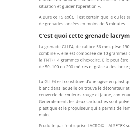
situation et guider l’opération ».
À Bure ce 15 août, il est certain que le ou les 
de grenades lancées en moins de 3 minutes…
C’est quoi cette grenade lacry
La grenade GLI F4, de calibre 56 mm, pèse 19
combiné », elle est composée de 10 grammes d
la TNT) + 4 grammes d’hexocire. Elle peut être
de 50, 100 ou 200 mètres et grâce à des lanc
La GLI F4 est constituée d’une ogive en plasti
blanc dans laquelle on trouve le détonateur et
couvercle de couleurs rouge et jaune, contenan
Généralement, les deux cartouches sont pulvéris
plastique et le propulseur qui a permis de l’en
main.
Produite par l’entreprise LACROIX – ALSETEX so