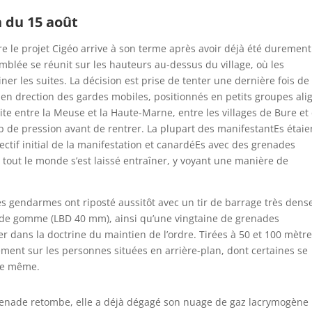
n du 15 août
re le projet Cigéo arrive à son terme après avoir déjà été durement
blée se réunit sur les hauteurs au-dessus du village, où les
er les suites. La décision est prise de tenter une dernière fois de
, en drection des gardes mobiles, positionnés en petits groupes ali
ite entre la Meuse et la Haute-Marne, entre les villages de Bure et
up de pression avant de rentrer. La plupart des manifestantEs étaie
jectif initial de la manifestation et canardéEs avec des grenades
out le monde s’est laissé entraîner, y voyant une manière de
es gendarmes ont riposté aussitôt avec un tir de barrage très dens
 de gomme (LBD 40 mm), ainsi qu’une vingtaine de grenades
 dans la doctrine du maintien de l’ordre. Tirées à 50 et 100 mètre
ment sur les personnes situées en arrière-plan, dont certaines se
 de même.
renade retombe, elle a déjà dégagé son nuage de gaz lacrymogène