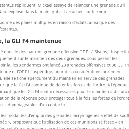
stantEs répliquent. Mickaël essaye de relancer une grenade qu’il
lui explose dans la main, qui est arrachée sur le coup.
ionné des plaies multiples en raison d’éclats, ainsi que des
festantEs.
, la GLI F4 maintenue
ué dans le dos par une grenade offensive OF F1 à Sivens, l’inspecti
onguement sur le maintien des deux grenades, sous-pesant les
soir là, les gendarmes ont lancé 23 grenades offensives et 38 GLI F4
aintenue et l’OF F1 suspendue, pour des considérations purement
 F4, elle se fiche éperdument du maintien en service des grenades
r que la GLI F4 continue de doter les forces de l’ordre. A l’époque,
imant que les GLI F4 sont « nécessaires pour le maintien à distance
ation de la réponse pour protéger tout à la fois les forces de l’ordr
ences dommageables d’un contact ».
 les modalités d’emploi des grenades lacrymogènes à effet de souff
ée », proposant que l’utilisation de ces munitions se fasse « en
e et d’un superviseur ayant le recul nécessaire pour évaluer la