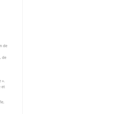
on de
, de
 ».
e et
le,