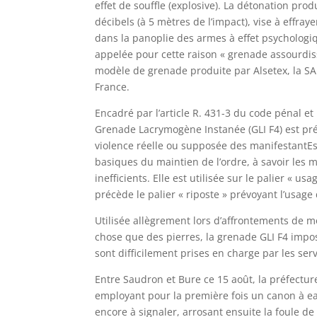
effet de souffle (explosive). La détonation pro
décibels (à 5 mètres de l’impact), vise à effraye
dans la panoplie des armes à effet psychologi
appelée pour cette raison « grenade assourdi
modèle de grenade produite par Alsetex, la SA
France.
Encadré par l’article R. 431-3 du code pénal et 
Grenade
Lacrymogène Instanée (GLI F4) est pr
violence réelle ou supposée des manifestantEs 
basiques du maintien de l’ordre, à savoir les 
inefficients. Elle est utilisée sur le palier « u
précède le palier « riposte » prévoyant l’usage
Utilisée allègrement lors d’affrontements de mo
chose que des pierres, la grenade GLI F4 impo
sont difficilement prises en charge par les ser
Entre Saudron et Bure ce 15 août, la préfectur
employant pour la première fois un canon à ea
encore à signaler, arrosant ensuite la foule de