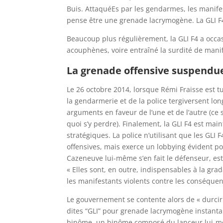
Buis. AttaquéEs par les gendarmes, les manife
pense être une grenade lacrymogène. La GLI F4 
Beaucoup plus régulièrement, la GLI F4 a occas
acouphènes, voire entraîné la surdité de mani
La grenade offensive suspendue
Le 26 octobre 2014, lorsque Rémi Fraisse est t
la gendarmerie et de la police tergiversent l
arguments en faveur de l’une et de l’autre (ce 
quoi s’y perdre). Finalement, la GLI F4 est m
stratégiques. La police n’utilisant que les GLI
offensives, mais exerce un lobbying évident pou
Cazeneuve lui-même s’en fait le défenseur, est
« Elles sont, en outre, indispensables à la grad
les manifestants violents contre les conséqu
Le gouvernement se contente alors de « durcir
dites “GLI” pour grenade lacrymogène instantan
binôme, un binôme composé du lanceur lui-mêm