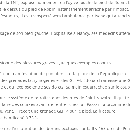
t de la TNT) explose au moment où l’ogive touche le pied de Robin. 
et le dessus du pied de Robin instantanément arraché par l’impact.
stantEs, il est transporté vers l’ambulance partisane qui attend 
usage de son pied gauche. Hospitalisé à Nancy, ses médecins atte
ccasionne des blessures graves. Quelques exemples connus :
à une manifestation de pompiers sur la place de la République à Li
nt des grenades lacrymogènes et des GLI F4. Edouard ramasse une G
 et qui explose entre ses doigts. Sa main est arrachée sur le coup
ur le système de retraites dans les rues de Saint Nazaire. Il quitte 
 faire des courses avant de rentrer chez lui. Passant à proximité d
ivent, il reçoit une grenade GLI F4 sur le pied. La blessure
ste handicapé à 75 %.
contre l’instauration des bornes écotaxes sur la RN 165 près de Pon