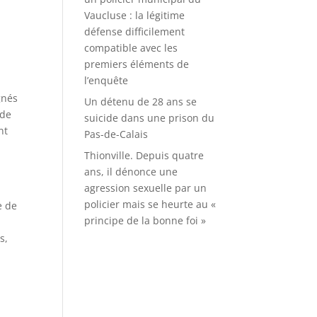
Vaucluse : la légitime
défense difficilement
compatible avec les
premiers éléments de
l’enquête
gnés
Un détenu de 28 ans se
 de
suicide dans une prison du
nt
Pas-de-Calais
Thionville. Depuis quatre
ans, il dénonce une
agression sexuelle par un
policier mais se heurte au «
e de
principe de la bonne foi »
s,