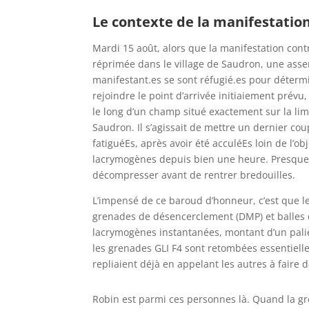
Le contexte de la manifestatio
Mardi 15 août, alors que la manifestation cont
réprimée dans le village de Saudron, une assem
manifestant.es se sont réfugié.es pour détermin
rejoindre le point d’arrivée initiaiement prévu
le long d’un champ situé exactement sur la lim
Saudron. Il s’agissait de mettre un dernier co
fatiguéEs, après avoir été acculéEs loin de l’ob
lacrymogènes depuis bien une heure. Presque t
décompresser avant de rentrer bredouilles.
L’impensé de ce baroud d’honneur, c’est que l
grenades de désencerclement (DMP) et balles
lacrymogènes instantanées, montant d’un palier
les grenades GLI F4 sont retombées essentielle
repliaient déjà en appelant les autres à faire
Robin est parmi ces personnes là. Quand la g