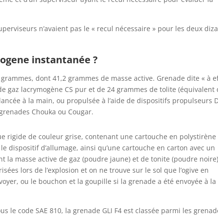
superviseurs n’avaient pas le « recul nécessaire » pour les deux diz
mogene instantanée ?
0 grammes, dont 41,2 grammes de masse active. Grenade dite « à ef
e gaz lacrymogène CS pur et de 24 grammes de tolite (équivalent
 lancée à la main, ou propulsée à l’aide de dispositifs propulseurs 
e-grenades Chouka ou Cougar.
que rigide de couleur grise, contenant une cartouche en polystirène
 le dispositif d’allumage, ainsi qu’une cartouche en carton avec un
t la masse active de gaz (poudre jaune) et de tonite (poudre noire)
ées lors de l’explosion et on ne trouve sur le sol que l’ogive en
voyer, ou le bouchon et la goupille si la grenade a été envoyée à la
us le code SAE 810, la grenade GLI F4 est classée parmi les grenad