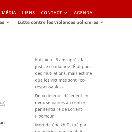
I.MÉDIA
LIENS
CONTACT
AGENDA
ès
Lutte contre les violences policières
Kafkaïen : 8 ans après, la
justice condamne l’État pour
des mutilations, mais estime
que les victimes sont «co-
responsables»
Deux détenus décèdent en
deux semaines au centre
pénitentiaire de Lorient-
Ploemeur
’un
Mort de Cheikh F., tué par
un policier municipal du