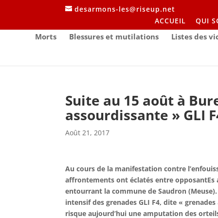
desarmons-les@riseup.net
ACCUEIL
QUI 
Morts
Blessures et mutilations
Listes des v
Suite au 15 août à Bur
assourdissante » GLI F
Août 21, 2017
Au cours de la manifestation contre l’enfoui
affrontements ont éclatés entre opposantEs 
entourrant la commune de Saudron (Meuse). Pe
intensif des grenades GLI F4, dite « grenades
risque aujourd’hui une amputation des orteil