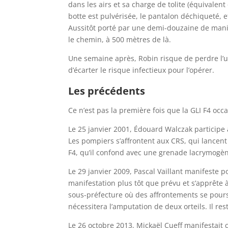
dans les airs et sa charge de tolite (équivalen
botte est pulvérisée, le pantalon déchiqueté, 
Aussitôt porté par une demi-douzaine de manife
le chemin, à 500 mètres de là.
Une semaine après, Robin risque de perdre l’
d’écarter le risque infectieux pour l’opérer.
Les précédents
Ce n’est pas la première fois que la GLI F4 o
Le 25 janvier 2001, Édouard Walczak participe 
Les pompiers s’affrontent aux CRS, qui lance
F4, qu’il confond avec une grenade lacrymogène
Le 29 janvier 2009, Pascal Vaillant manifeste po
manifestation plus tôt que prévu et s’apprête à
sous-préfecture où des affrontements se poursu
nécessitera l’amputation de deux orteils. Il re
Le 26 octobre 2013, Mickaël Cueff manifestait 