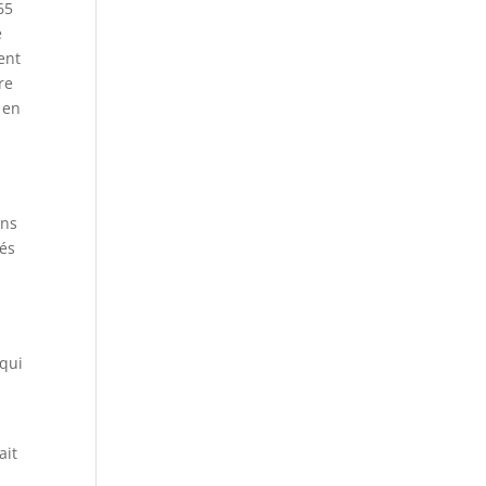
65
e
ent
re
 en
ens
gés
e
 qui
ait