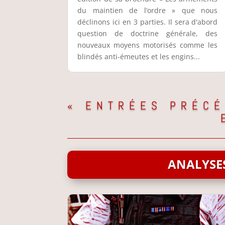
du maintien de l’ordre » que nous
déclinons ici en 3 parties. Il sera d'abord
question de doctrine générale, des
nouveaux moyens motorisés comme les
blindés anti-émeutes et les engins...
« ENTRÉES PRÉC
ANALYSES