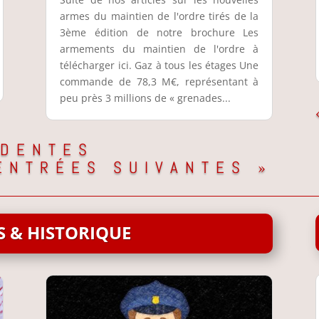
armes du maintien de l'ordre tirés de la
3ème édition de notre brochure Les
armements du maintien de l'ordre à
télécharger ici. Gaz à tous les étages Une
commande de 78,3 M€, représentant à
peu près 3 millions de « grenades...
ÉDENTES
ENTRÉES SUIVANTES »
 & HISTORIQUE