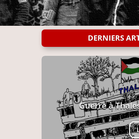
DERNIERS ART
Guerre à Thales