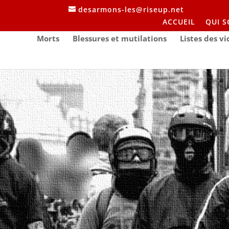
desarmons-les@riseup.net
ACCUEIL
QUI 
Morts
Blessures et mutilations
Listes des v