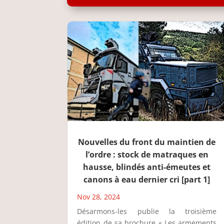
Nouvelles du front du maintien de
l’ordre : stock de matraques en
hausse, blindés anti-émeutes et
canons à eau dernier cri [part 1]
Nov 28, 2024
Désarmons-les publie la troisième
édition de sa brochure « Les armements