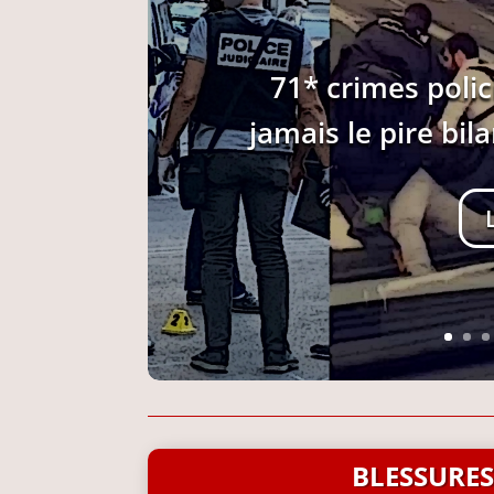
71* crimes polic
jamais le pire bil
BLESSURES