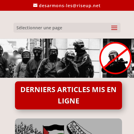
desarmons-les@riseup.net
Sélectionner une page
DERNIERS ARTICLES MIS EN
LIGNE