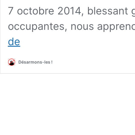
7 octobre 2014, blessant 
occupantes, nous appreno
Nouvelle
de
grenade
de
désencerclement
Désarmons-les !
TANN-
DMP :
Redcore
SAS,
le
petit
marchand
de
douleur
qui
voulait
être